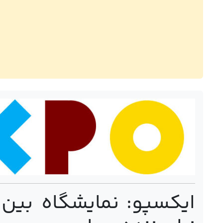
ایکسپو
: