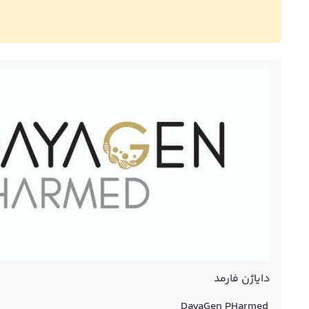
دایاژن فارمد
DayaGen PHarmed