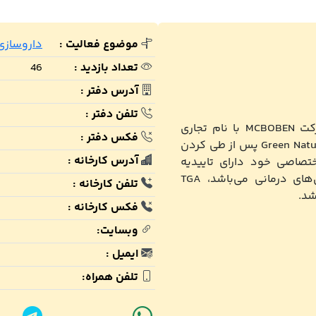
موضوع فعالیت :
داروسازی 
تعداد بازدید :
46
آدرس دفتر :
تلفن دفتر :
شرکت دایاژن فارمد تنها نماینده رسمی و انحصاری شرکت MCBOBEN با نام تجاری
فکس دفتر :
GreenNature کشور استرالیا می‌باشد. داروهای گیاهی Green Nature پس از طی کردن
آدرس کارخانه :
ختصاصی خود دارای تاییدیه
سازمان غذا و داروی استرالیا (TGA) برای اندیکاسیون‌های درمانی می‌باشد، TGA
تلفن کارخانه :
شد.
فکس کارخانه :
وبسایت:
ایمیل :
تلفن همراه: